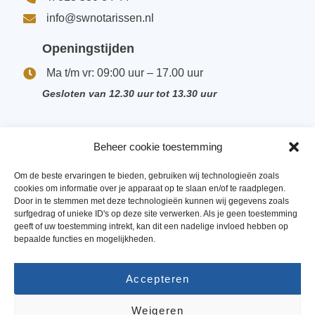
info@swnotarissen.nl
Openingstijden
Ma t/m vr: 09:00 uur – 17.00 uur
Gesloten van 12.30 uur tot 13.30 uur
Beheer cookie toestemming
Ons team
Om de beste ervaringen te bieden, gebruiken wij technologieën zoals
cookies om informatie over je apparaat op te slaan en/of te raadplegen.
Vacatures
Door in te stemmen met deze technologieën kunnen wij gegevens zoals
surfgedrag of unieke ID's op deze site verwerken. Als je geen toestemming
Privacyverklaring
geeft of uw toestemming intrekt, kan dit een nadelige invloed hebben op
bepaalde functies en mogelijkheden.
Algemene voorwaarden
Accepteren
Disclaimer
Weigeren