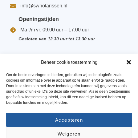
info@swnotarissen.nl
Openingstijden
Ma t/m vr: 09:00 uur – 17.00 uur
Gesloten van 12.30 uur tot 13.30 uur
Beheer cookie toestemming
Ons team
Om de beste ervaringen te bieden, gebruiken wij technologieën zoals
cookies om informatie over je apparaat op te slaan en/of te raadplegen.
Vacatures
Door in te stemmen met deze technologieën kunnen wij gegevens zoals
surfgedrag of unieke ID's op deze site verwerken. Als je geen toestemming
Privacyverklaring
geeft of uw toestemming intrekt, kan dit een nadelige invloed hebben op
bepaalde functies en mogelijkheden.
Algemene voorwaarden
Accepteren
Disclaimer
Weigeren